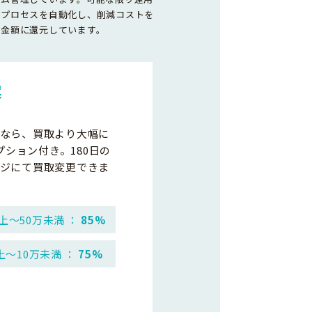
務プロセスを自動化し、削減コストを
取金額に還元しています。
案
なら、買取より大幅に
プション付き。180日の
ジにて買取変更できま
上～50万未満 ：
85%
上～10万未満 ：
75%