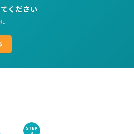
みてください
す。
る
STEP
4