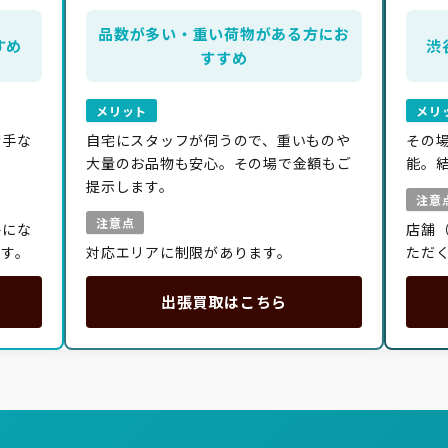
品数が多い・重い荷物がある方
にお
すめ
渋
すすめ
メリット
メリ
苦手な
自宅にスタッフが伺うので、重いものや
その
大量のお品物も安心。その場で金額もご
能。
提示します。
注意
注意点
絡にな
店舗
です。
対応エリアに制限があります。
ただ
出張買取はこちら