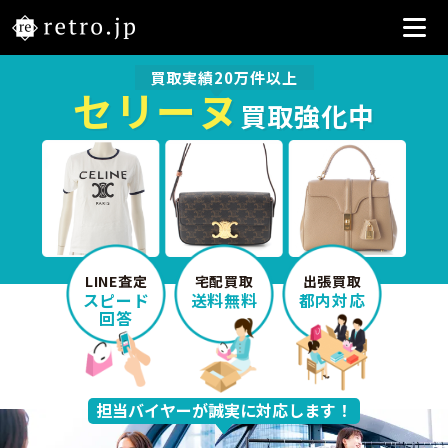
買取実績20万件以上
セリーヌ
買取強化中
LINE査定
宅配買取
出張買取
スピード
送料無料
都内対応
回答
担当バイヤーが誠実に対応します！