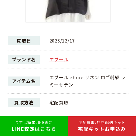
買取日
2025/12/17
ブランド名
エブール
エブール ebure リネン ロゴ刺繍 ラ
アイテム名
ミーサテン
買取方法
宅配買取
ランク
A
まずは簡単LINE査定
宅配買取/無料配送キット
LINE査定はこちら
宅配キットお申込み