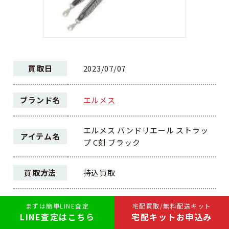
買取日
2023/07/07
ブランド名
エルメス
エルメス バンドリエール ストラッ
アイテム名
プ C刻 ブラック
買取方法
持込買取
ランク
A
まずは簡単LINE査定
宅配買取/無料配送キット
LINE査定はこちら
宅配キットお申込み