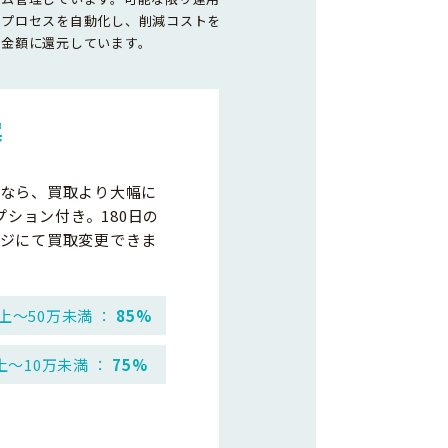
務プロセスを自動化し、削減コストを
取金額に還元しています。
案
なら、買取より大幅に
プション付き。180日の
ジにて買取変更できま
上～50万未満 ：
85%
上～10万未満 ：
75%