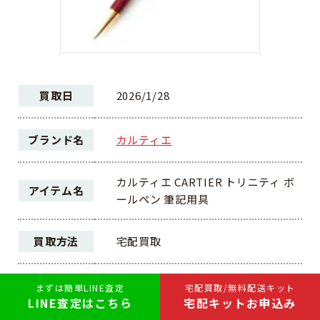
買取日
2026/1/28
ブランド名
カルティエ
カルティエ CARTIER トリニティ ボ
アイテム名
ールペン 筆記用具
買取方法
宅配買取
ランク
B
まずは簡単LINE査定
宅配買取/無料配送キット
LINE査定はこちら
宅配キットお申込み