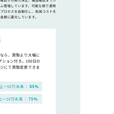
容確認から取引決定、履歴確認までシ
テム管理しています。可能な限り運用
務プロセスを自動化し、削減コストを
取金額に還元しています。
案
なら、買取より大幅に
プション付き。180日の
ジにて買取変更できま
上～50万未満 ：
85%
上～10万未満 ：
75%