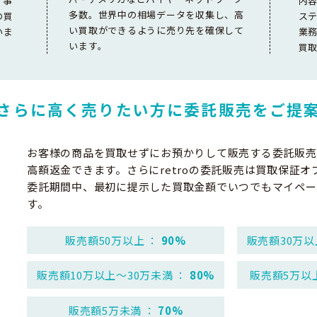
。事
内
多数。世界中の相場データを収集し、高
の買
ス
い買取ができるように売り先を確保して
いま
業
います。
買
さらに高く売りたい方に
委託販売をご提
お客様の商品を買取せずにお預かりして販売する委託販売
高額返金できます。さらにretroの委託販売は買取保証オ
委託期間中、最初に提示した買取金額でいつでもマイペー
す。
販売額50万以上 ：
90%
販売額30万以
販売額10万以上～30万未満 ：
80%
販売額5万以
販売額5万未満 ：
70%