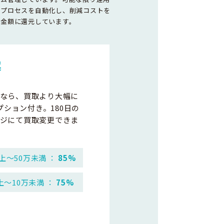
務プロセスを自動化し、削減コストを
取金額に還元しています。
案
なら、買取より大幅に
プション付き。180日の
ジにて買取変更できま
上～50万未満 ：
85%
上～10万未満 ：
75%