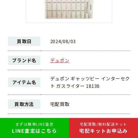
買取日
2024/08/03
ブランド名
デュポン
デュポン ギャッツビー インターセク
アイテム名
ト ガスライター 18138
買取方法
宅配買取
ランク
AB
まずは簡単LINE査定
宅配買取/無料配送キット
LINE査定はこちら
宅配キットお申込み