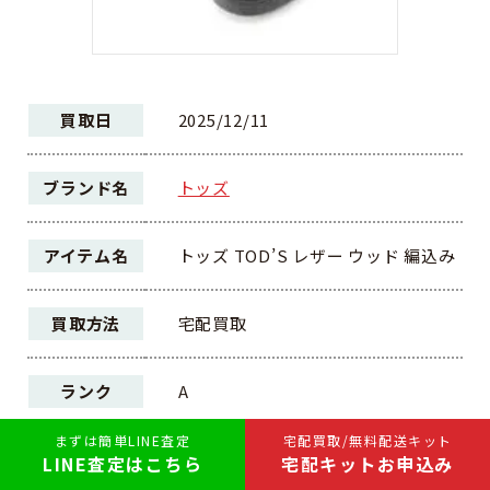
買取日
2025/12/11
ブランド名
トッズ
アイテム名
トッズ TOD’S レザー ウッド 編込み
買取方法
宅配買取
ランク
A
まずは簡単LINE査定
宅配買取/無料配送キット
10,000円
LINE査定はこちら
宅配キットお申込み
買取価格