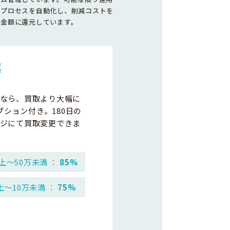
務プロセスを自動化し、削減コストを
取金額に還元しています。
案
なら、買取より大幅に
プション付き。180日の
ジにて買取変更できま
上～50万未満 ：
85%
上～10万未満 ：
75%