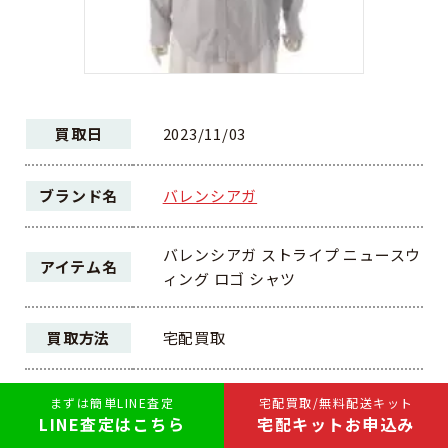
買取日
2023/11/03
ブランド名
バレンシアガ
バレンシアガ ストライプ ニュースウ
アイテム名
ィング ロゴ シャツ
買取方法
宅配買取
ランク
AB
まずは簡単LINE査定
宅配買取/無料配送キット
LINE査定はこちら
宅配キットお申込み