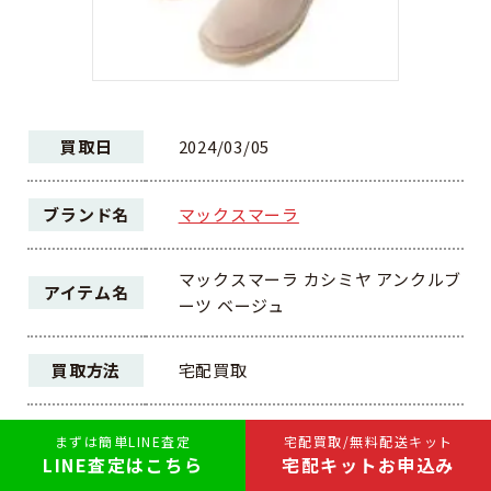
買取日
2024/03/05
ブランド名
マックスマーラ
マックスマーラ カシミヤ アンクルブ
アイテム名
ーツ ベージュ
買取方法
宅配買取
未使用
まずは簡単LINE査定
宅配買取/無料配送キット
ランク
（新古品）
LINE査定はこちら
宅配キットお申込み