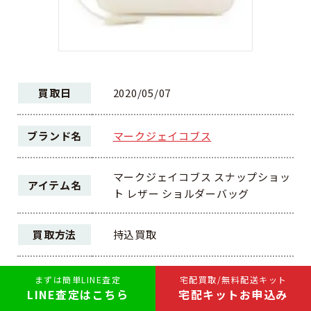
買取日
2020/05/07
ブランド名
マークジェイコブス
マークジェイコブス スナップショッ
アイテム名
ト レザー ショルダーバッグ
買取方法
持込買取
ランク
AB
まずは簡単LINE査定
宅配買取/無料配送キット
LINE査定はこちら
宅配キットお申込み