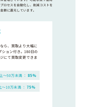
務プロセスを自動化し、削減コストを
取金額に還元しています。
案
なら、買取より大幅に
プション付き。180日の
ジにて買取変更できま
上～50万未満 ：
85%
上～10万未満 ：
75%