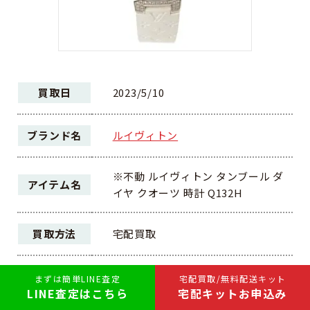
買取日
2023/5/10
ブランド名
ルイヴィトン
※不動 ルイヴィトン タンブール ダ
アイテム名
イヤ クオーツ 時計 Q132H
買取方法
宅配買取
ランク
A
まずは簡単LINE査定
宅配買取/無料配送キット
LINE査定はこちら
宅配キットお申込み