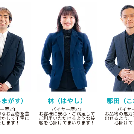
あまがす）
林（はやし）
郡田（こ
ー歴2年
バイヤー歴2年
バイヤ
切なお品物を豊
お客様に安心・ご満足して
お品物の魅力
活かして丁寧に
ご利用いただけるような接
出せるよう、
たします！
客を心掛けてまいります！
心掛けて