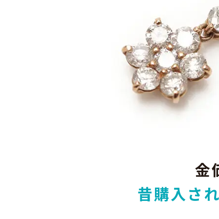
金
昔購入さ