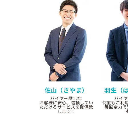
佐山（さやま）
羽生（
バイヤー歴12年
バイヤ
お客様に安心、信頼してい
何度もご利
ただけるサービスを提供致
毎回全力で
します！