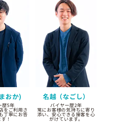
まおか)
名越（なごし）
ー歴5年
バイヤー歴2年
店をご利用さ
常にお客様の気持ちに寄り
も丁寧にお答
添い、安心できる接客を心
ます！
がけています。