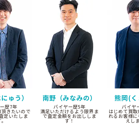
はにゅう）
南野（みなみの）
熊岡(く
ー歴7年
バイヤー歴5年
バイヤ
用頂きたいので
満足いただけるよう限界ま
はじめて買取
査定いたしま
で査定金額をお出ししま
れるお客様に
す。
す！
えし