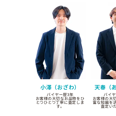
小澤（おざわ）
天春（
バイヤー歴3年
バイヤ
お客様の大切なお品物をひ
お客様の大
とつひとつ丁寧に査定しま
富な知識を
す。
査定い