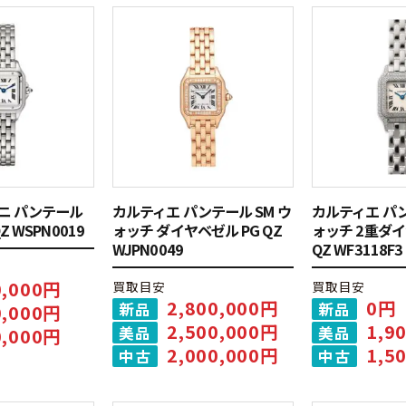
ニ パンテール
カルティエ パンテール SM ウ
カルティエ パン
Z WSPN0019
ォッチ ダイヤベゼル PG QZ
ォッチ 2重ダイ
WJPN0049
QZ WF3118F3
0,000円
買取目安
買取目安
2,800,000円
0円
新品
新品
0,000円
2,500,000円
1,9
美品
美品
0,000円
2,000,000円
1,5
中古
中古