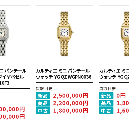
ニ パンテール
カルティエ ミニ パンテール
カルティエ ミ
重ダイヤベゼル
ウォッチ YG QZ WGPN0036
ウォッチ YG QZ
10F3
買取目安
買取目安
2,500,000円
0円
新品
新品
2,200,000円
1,8
美品
美品
800,000円
1,800,000円
1,6
中古
中古
500,000円