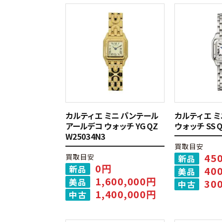
カルティエ ミニ パンテール
カルティエ ミ
アールデコ ウォッチ YG QZ
ウォッチ SS Q
W25034N3
買取目安
45
買取目安
新品
0円
新品
40
美品
1,600,000円
美品
30
中古
1,400,000円
中古