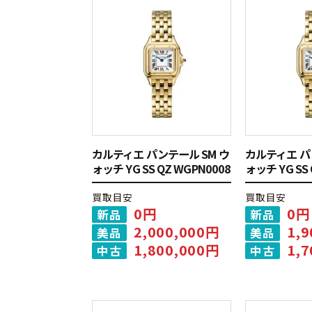
カルティエ パンテール SM ウ
カルティエ パ
ォッチ YG SS QZ WGPN0008
ォッチ YG SS 
買取目安
買取目安
0円
0円
新品
新品
2,000,000円
1,
美品
美品
1,800,000円
1,
中古
中古