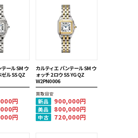
テール SM ウ
カルティエ パンテール SM ウ
ル SS QZ
ォッチ 2ロウ SS YG QZ
W2PN0006
買取目安
,000円
900,000円
新品
,000円
800,000円
美品
,000円
720,000円
中古