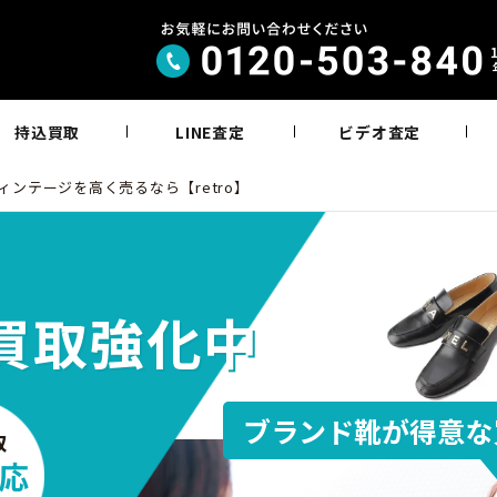
持込買取
LINE査定
ビデオ査定
ィンテージを高く売るなら【retro】
買取強化中
ブランド靴が得意な
取
応