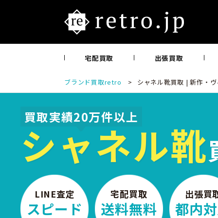
宅配買取
出張買取
ブランド買取retro
>
シャネル靴買取 | 新作・ヴ
買取実績20万件以上
シャネル靴
LINE査定
宅配買取
出張買
スピード
送料無料
都内対