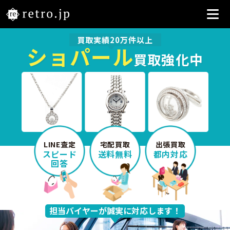
買取実績20万件以上
ショパール
買取強化中
LINE査定
宅配買取
出張買取
スピード
送料無料
都内対応
回答
担当バイヤーが誠実に対応します！