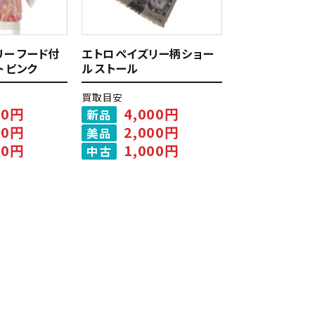
リー フード付
エトロ ペイズリー柄 ショー
ト ピンク
ル ストール
買取目安
00円
4,000円
新品
00円
2,000円
美品
00円
1,000円
中古