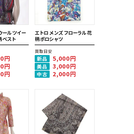
ウール ツイー
エトロ メンズ フローラル 花
柄 ベスト
柄 ポロシャツ
買取目安
00円
5,000円
新品
00円
3,000円
美品
00円
2,000円
中古