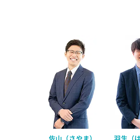
佐山（さやま）
羽生（