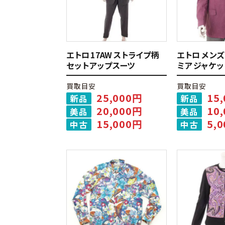
エトロ 17AW ストライプ柄
エトロ メンズ
セットアップスーツ
ミア ジャケッ
買取目安
買取目安
25,000円
15
新品
新品
20,000円
10
美品
美品
15,000円
5,
中古
中古