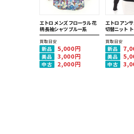
エトロ メンズ フローラル 花
エトロ アンサ
柄 長袖シャツ ブルー系
切替ニット 
買取目安
買取目安
5,000円
7,
新品
新品
3,000円
5,
美品
美品
2,000円
3,
中古
中古