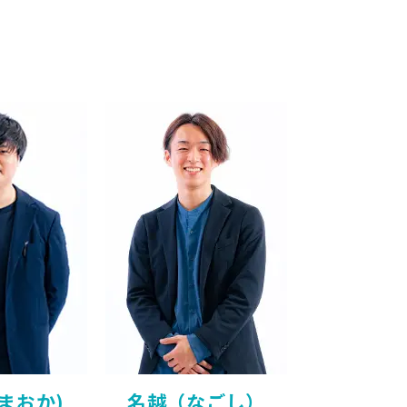
まおか)
名越（なごし）