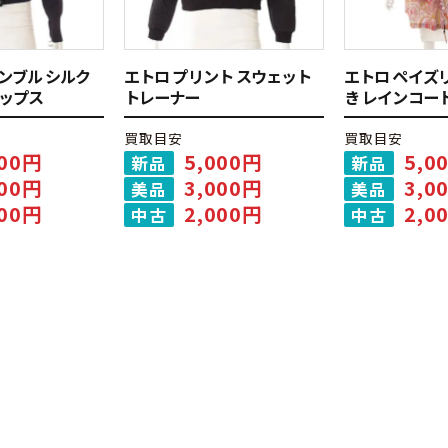
ンブル シルク
エトロ プリント スウェット
エトロ ペイズ
トップス
トレーナー
き レインコー
買取目安
買取目安
000円
5,000円
5,0
新品
新品
000円
3,000円
3,0
美品
美品
000円
2,000円
2,0
中古
中古