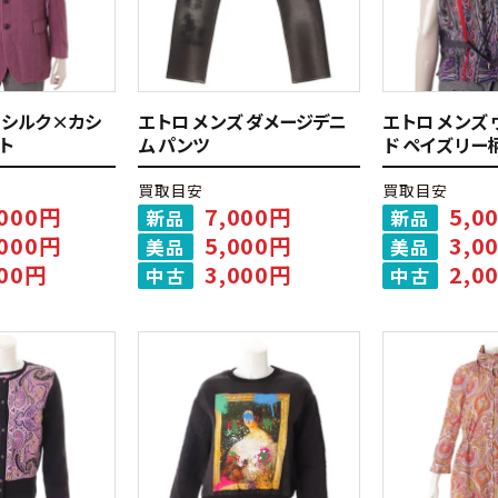
 シルク×カシ
エトロ メンズ ダメージデニ
エトロ メンズ 
ト
ム パンツ
ド ペイズリー
買取目安
買取目安
,000円
7,000円
5,0
新品
新品
,000円
5,000円
3,0
美品
美品
000円
3,000円
2,0
中古
中古