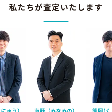
私たちが査定いたします
はにゅう）
南野（みなみの）
熊岡(く