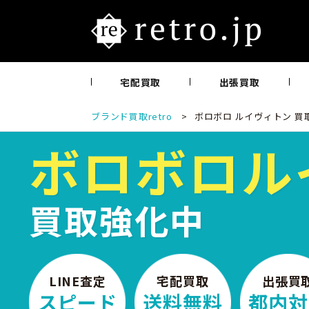
宅配買取
出張買取
ブランド買取retro
>
ボロボロ ルイヴィトン 買
ボロボロ
ル
買取強化中
LINE査定
宅配買取
出張買
スピード
送料無料
都内対