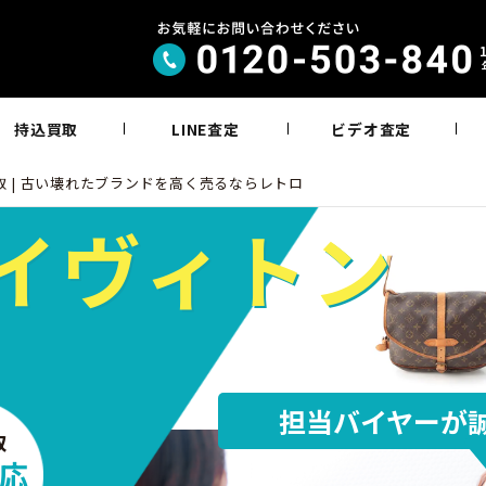
持込買取
LINE査定
ビデオ査定
取 | 古い壊れたブランドを高く売るならレトロ
イヴィトン
担当バイヤーが
取
応