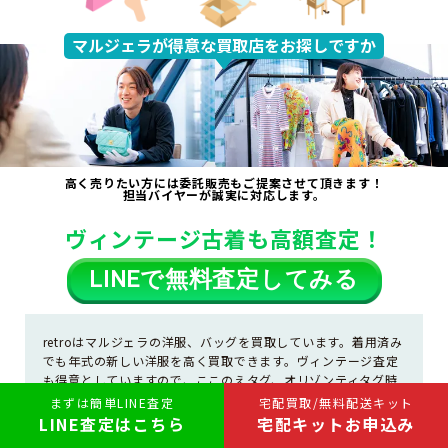
マルジェラが得意な買取店をお探しですか
高く売りたい方には委託販売もご提案させて頂きます！
担当バイヤーが誠実に対応します。
ヴィンテージ古着も高額査定！
LINE
で無料査定してみる
retroはマルジェラの洋服、バッグを買取しています。着用済み
でも年式の新しい洋服を高く買取できます。ヴィンテージ査定
も得意としていますので、ここのえタグ、オリゾンティタグ時
代のアイテムを高価買取できます。高額な洋服の売却は委託販
まずは簡単LINE査定
宅配買取/無料配送キット
売も可能です。費用無料でお預かりして、売れた金額に応じて
LINE査定はこちら
宅配キットお申込み
最大90%ご返金します。