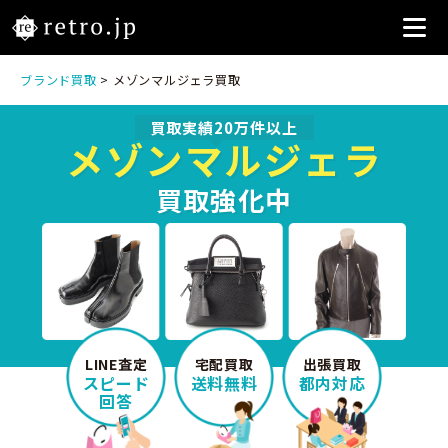
ブランド買取
> メゾンマルジェラ買取
買取実績20万件以上
メゾンマルジェラ
買取強化中
LINE査定
宅配買取
出張買取
スピード
送料無料
都内対応
回答