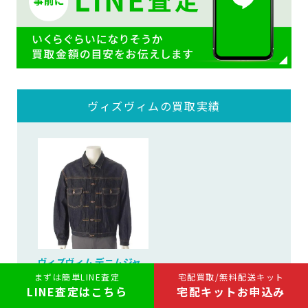
ヴィズヴィムの買取実績
ヴィズヴィム デニムジャ
ケット...
まずは簡単LINE査定
宅配買取/無料配送キット
LINE査定はこちら
宅配キットお申込み
2023/10/25