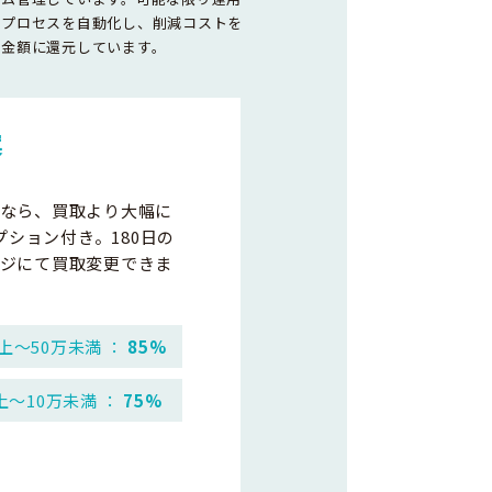
務プロセスを自動化し、削減コストを
取金額に還元しています。
案
なら、買取より大幅に
プション付き。180日の
ジにて買取変更できま
上～50万未満 ：
85%
上～10万未満 ：
75%