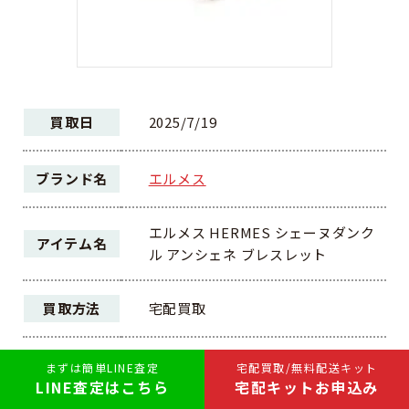
買取日
2025/7/19
ブランド名
エルメス
エルメス HERMES シェーヌダンク
アイテム名
ル アンシェネ ブレスレット
買取方法
宅配買取
ランク
AB
まずは簡単LINE査定
宅配買取/無料配送キット
LINE査定はこちら
宅配キットお申込み