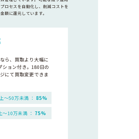
務プロセスを自動化し、削減コストを
取金額に還元しています。
案
なら、買取より大幅に
プション付き。180日の
ジにて買取変更できま
上～50万未満 ：
85%
上～10万未満 ：
75%