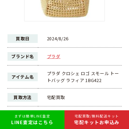
買取日
2024/8/26
ブランド名
プラダ
プラダ クロシェ ロゴ スモール トー
アイテム名
トバッグ ラフィア 1BG422
買取方法
宅配買取
ランク
A
まずは簡単LINE査定
宅配買取/無料配送キット
LINE査定はこちら
宅配キットお申込み