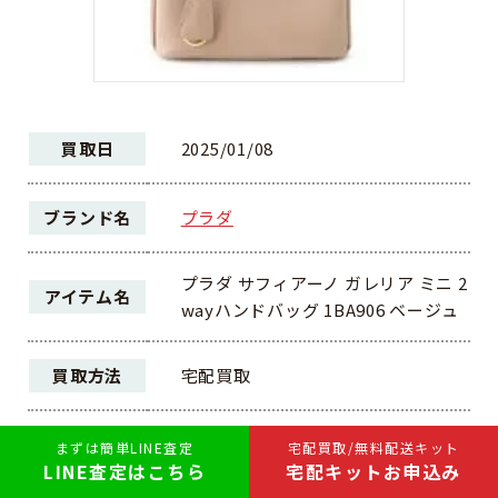
買取日
2025/01/08
ブランド名
プラダ
プラダ サフィアーノ ガレリア ミニ 2
アイテム名
wayハンドバッグ 1BA906 ベージュ
買取方法
宅配買取
ランク
AB
まずは簡単LINE査定
宅配買取/無料配送キット
LINE査定はこちら
宅配キットお申込み