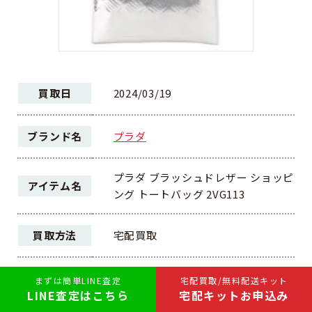
買取日
2024/03/19
ブランド名
プラダ
プラダ ブラッシュドレザー ショッピ
アイテム名
ング トートバッグ 2VG113
買取方法
宅配買取
ランク
A
まずは簡単LINE査定
宅配買取/無料配送キット
LINE査定はこちら
宅配キットお申込み