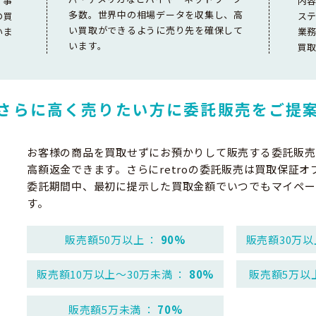
。事
内
多数。世界中の相場データを収集し、高
の買
ス
い買取ができるように売り先を確保して
いま
業
います。
買
さらに高く売りたい方に
委託販売をご提
お客様の商品を買取せずにお預かりして販売する委託販売
高額返金できます。さらにretroの委託販売は買取保証オ
委託期間中、最初に提示した買取金額でいつでもマイペー
す。
販売額50万以上 ：
90%
販売額30万以
販売額10万以上～30万未満 ：
80%
販売額5万以
販売額5万未満 ：
70%