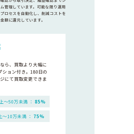
容確認から取引決定、履歴確認までシ
テム管理しています。可能な限り運用
務プロセスを自動化し、削減コストを
取金額に還元しています。
案
なら、買取より大幅に
プション付き。180日の
ジにて買取変更できま
上～50万未満 ：
85%
上～10万未満 ：
75%