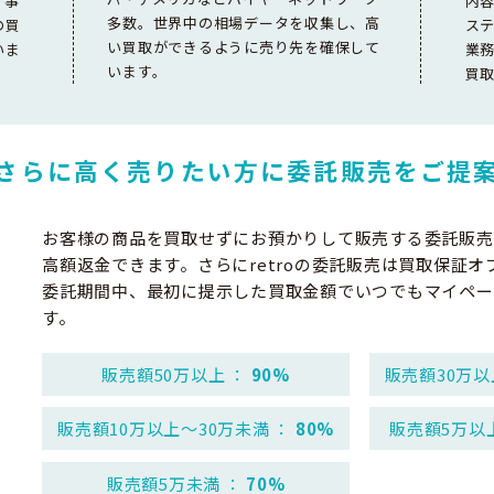
。事
内
多数。世界中の相場データを収集し、高
の買
ス
い買取ができるように売り先を確保して
いま
業
います。
買
さらに高く売りたい方に
委託販売をご提
お客様の商品を買取せずにお預かりして販売する委託販売
高額返金できます。さらにretroの委託販売は買取保証オ
委託期間中、最初に提示した買取金額でいつでもマイペー
す。
販売額50万以上 ：
90%
販売額30万以
販売額10万以上～30万未満 ：
80%
販売額5万以
販売額5万未満 ：
70%