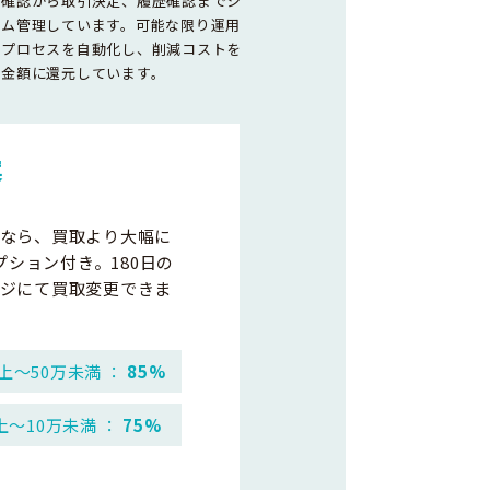
容確認から取引決定、履歴確認までシ
テム管理しています。可能な限り運用
務プロセスを自動化し、削減コストを
取金額に還元しています。
案
なら、買取より大幅に
プション付き。180日の
ジにて買取変更できま
上～50万未満 ：
85%
上～10万未満 ：
75%