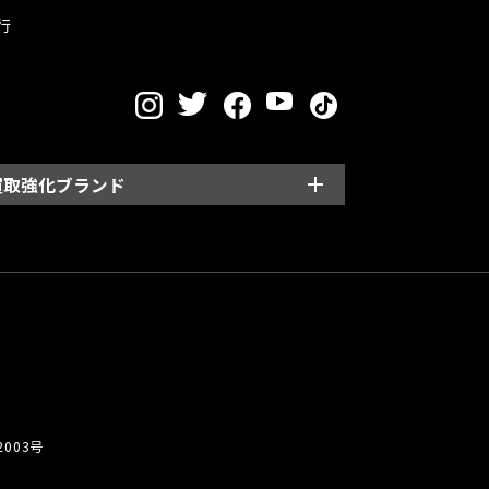
行
買取強化ブランド
003号
員