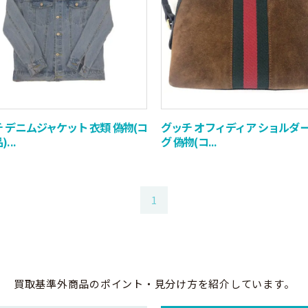
 デニムジャケット 衣類 偽物(コ
グッチ オフィディア ショルダ
...
グ 偽物(コ...
1
買取基準外商品のポイント・見分け方
を紹介しています。