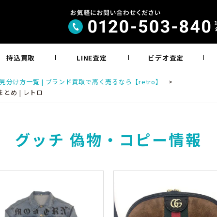
持込買取
LINE査定
ビデオ査定
分け方一覧 | ブランド買取で高く売るなら【retro】
>
とめ | レトロ
グッチ 偽物・コピー情報